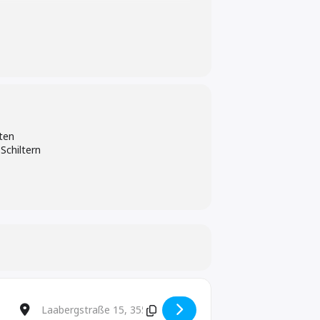
el Charme und Witz durch den Abend
hor.
rten
Schiltern
Destination Address - Wolfgang Lindner Band [Ca4gvf7RT]