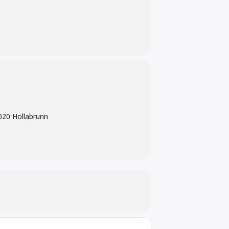
020 Hollabrunn
ichen Hofstaat!