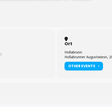
Ort
Hollabrunn
)
Hollabrunner Augustwiesn, 2
OTHER EVENTS
n, Hits zu Hymnen und die Zuhörer werden zum kaiserl