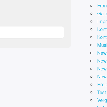
Fron
Gale
Impr
Kont
Kont
Mus
News
News
News
News
Proj
Test
Verg