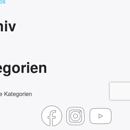
os
hiv
egorien
e Kategorien