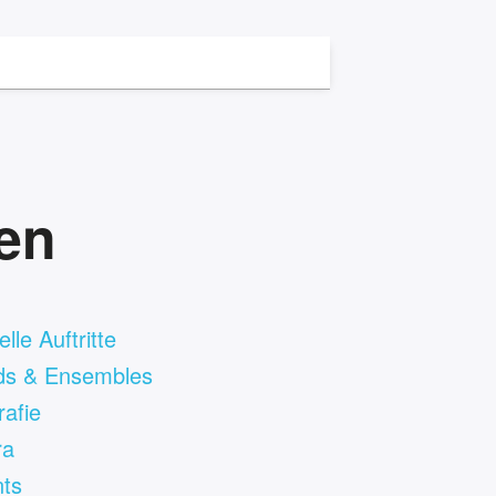
ten
lle Auftritte
ds & Ensembles
rafie
ra
ts