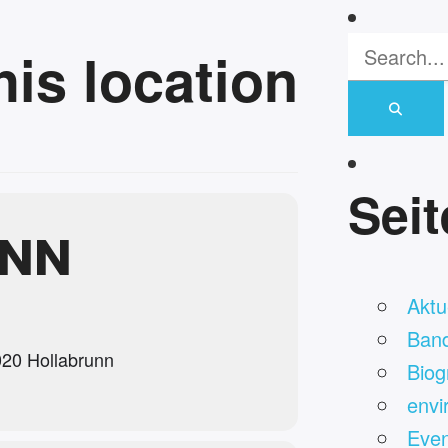
his location
Sei
UNN
Aktue
Ban
020 Hollabrunn
Biog
envi
Even