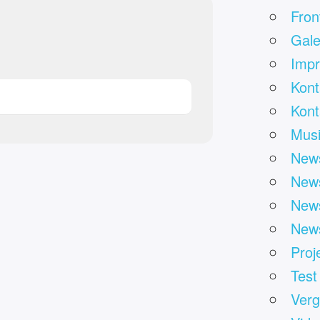
Fron
Gale
Impr
Kont
Kont
Mus
News
News
News
News
Proj
Test
Verg