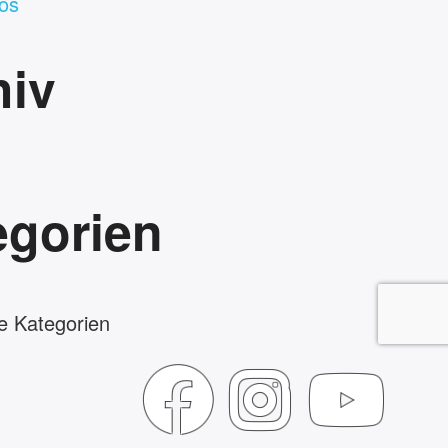
os
hiv
egorien
e Kategorien