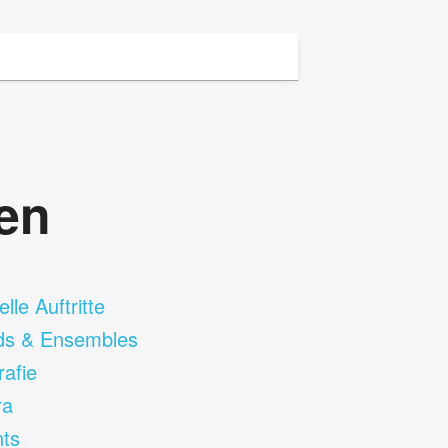
ten
lle Auftritte
ds & Ensembles
rafie
ra
ts