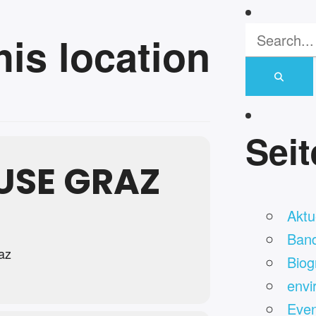
his location
Sei
USE GRAZ
Aktue
Ban
az
Biog
envi
Even