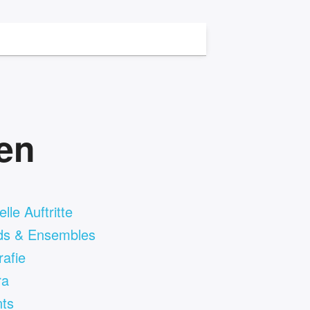
ten
lle Auftritte
ds & Ensembles
rafie
ra
ts