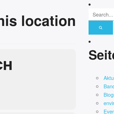
his location
Sei
CH
Aktue
Ban
Biog
envi
Even