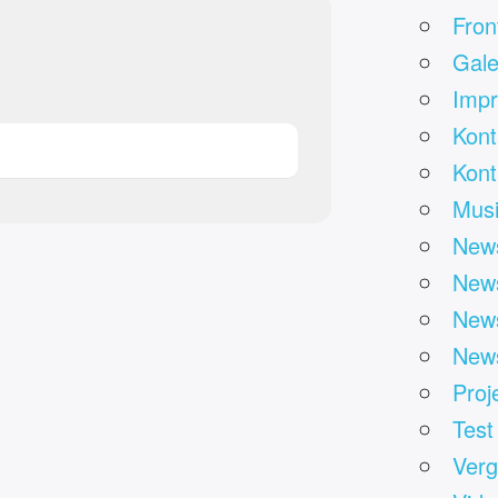
Fron
Gale
Impr
Kont
Kont
Mus
News
News
News
News
Proj
Test
Verg