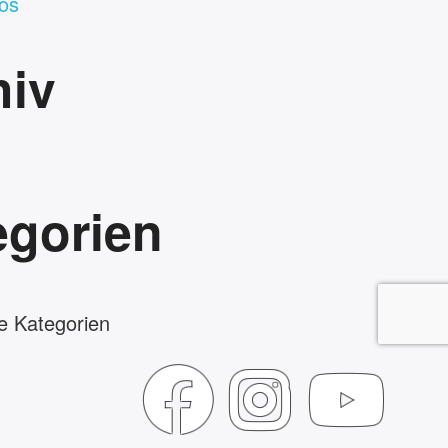
os
hiv
egorien
e Kategorien