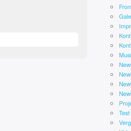
Fron
Gale
Impr
Kont
Kont
Mus
News
News
News
News
Proj
Test
Verg