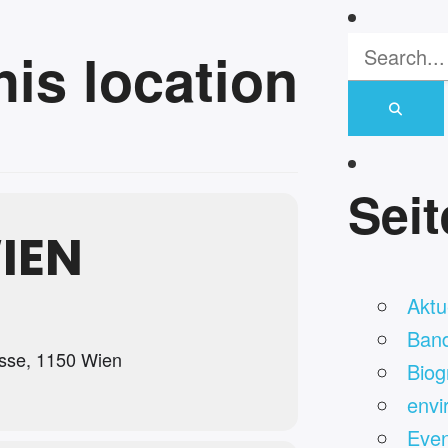
his location
Sei
IEN
Aktue
Ban
asse, 1150 Wien
Biog
envi
Even