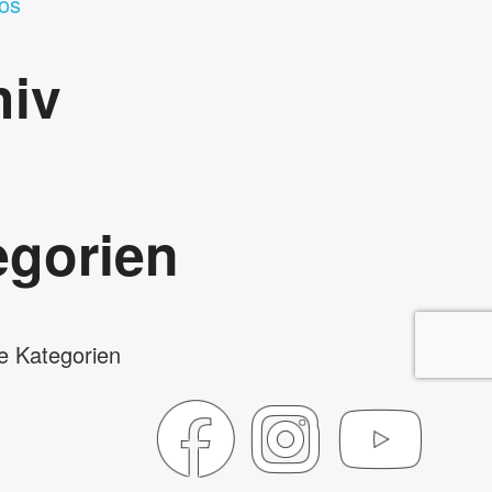
os
hiv
egorien
e Kategorien