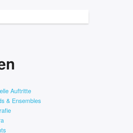
ten
lle Auftritte
ds & Ensembles
rafie
ra
ts